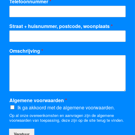
Telefoonnummer
*
Straat + huisnummer, postcode, woonplaats
*
Omschrijving
*
Algemene voorwaarden
*
Ik ga akkoord met de algemene voorwaarden.
Op al onze overeenkomsten en aanvragen zijn de algemene
voorwaarden van toepassing, deze zijn op de site terug te vinden.
Verstuur