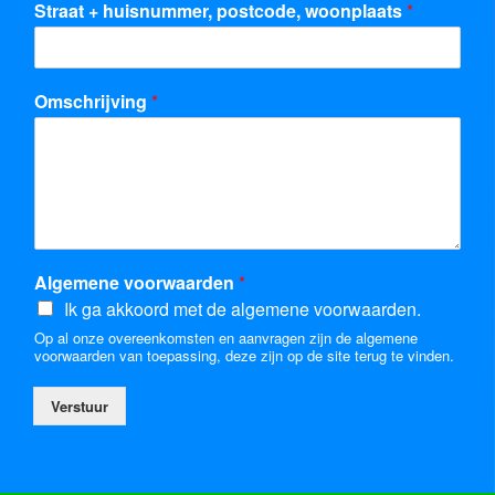
Straat + huisnummer, postcode, woonplaats
*
Omschrijving
*
Algemene voorwaarden
*
Ik ga akkoord met de algemene voorwaarden.
Op al onze overeenkomsten en aanvragen zijn de algemene
voorwaarden van toepassing, deze zijn op de site terug te vinden.
Verstuur